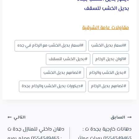
بديل الخشب للسقف
مقاولات عامة الشرقية
وسوم
#
اسعار بديل الخشب
#
اسعار بديل الخشب مع الرخام في جده
المقال:
#
الوان بديل الرخام
#
بديل الخشب للسقف
#
بديل الخشب والرخام
#
تصاميم بديل الخشب
#
تصاميم بديل الرخام
#
ديكورات بديل الخشب والرخام بجدة
تصفّح
السابق
التالي
المقالات
دهانات خارجية بجدة ت :
دهان داخلي للمنازل جدة ت
0554349463 بويات عمائر
: 0554349463 معلم بويه