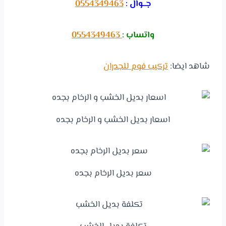
جــوال :
0554349463
واتساب :
0554349463
شاهد ايضا:
تركيب فوم للجدران
اسعار بديل الخشب و الرخام بجده
سعر بديل الرخام بجده