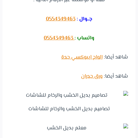
معنا أو مراسلتنا عبر الأرقام التالية :
جــوال :
0554349463
واتساب :
0554349463
شاهد أيضا:
الواح ايبوكسي جدة
شاهد أيضا:
ورق جدران
تصاميم بديل الخشب والرخام للشاشات