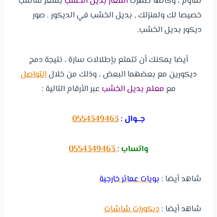
تقاوم ، وكأنها ظهرت
اسعار بديل الخشب
بسعر مناسب
خصيصا لك ولمنزلك , بديل الخشب في الديكور . صور
ديكور بديل الخشب.
أيضا يمكنك أن تتمتع بإطلالات سارة ، نتيجة دمج
ديكورين مع بعضهما البعض ، وذلك من خلال
التواصل
مع
معلم بديل الخشب
عبر الأرقام التالية :
جــوال :
0554349463
واتساب :
0554349463
شاهد أيضا :
بويات عمائر خارجية
شاهد أيضا :
ديكورات شاشات