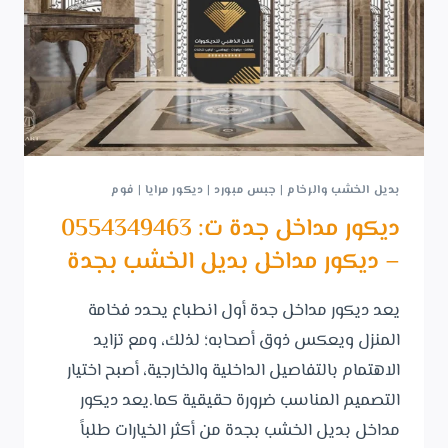
بديل الخشب والرخام
|
جبس مبورد
|
ديكور مرايا
|
فوم
ديكور مداخل جدة ت: 0554349463
– ديكور مداخل بديل الخشب بجدة
يعد ديكور مداخل جدة أول انطباع يحدد فخامة
المنزل ويعكس ذوق أصحابه؛ لذلك، ومع تزايد
الاهتمام بالتفاصيل الداخلية والخارجية، أصبح اختيار
التصميم المناسب ضرورة حقيقية كما.يعد ديكور
مداخل بديل الخشب بجدة من أكثر الخيارات طلباً