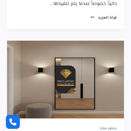
حالياً، خصوصاً عندما يتم تنفيذها…
ديكور
قراة المزيد
مداخل
جدة
ت:
0554349463
–
ديكور
مداخل
بديل
الخشب
بجدة
ديكور مرايا