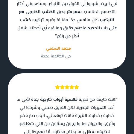
في البيت، شرحوا لي الفرق بين الأنواع، وساعدوني أختار
التصميم المناسب.
سعر متر بديل الخشب الخارجي مع
التركيب
كان منافس جدًا مقارنة بغيره.
تركيب خشب
على باب الحديد
عندهم دقيق وما فيه أي أخطاء. شغل
أكثر من رائع.”
محمد السلمي
حي الخالدية بجدة
“كنت خايفة من تجربة
تكسية أبواب خارجية جدة
لأني ما
أحب التغييرات الجذرية. لكن الفريق طمني وشرحوا لي
خطوة بخطوة. النتيجة فاقت توقعاتي. الباب صار فخم
وأنيق، والجيران صاروا يجون يسألون من اللي شغلكم.
تنظيفه سهل وما يحتاج مجهود. أنا سعيدة إني