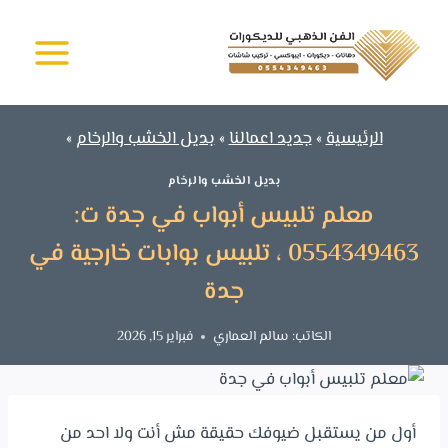
لتجاوز
الفن الذهبي -
لى
دهانات وديكورات
جدة
لمحتوى
الرئيسية
»
جديد اعمالنا
»
بديل الخشب والرخام
»
بديل الخشب والرخام
معلم تلبيس أبواب في جدة ت:
0554349463 ، تلبيس بوابات خارجية في
جدة
الكاتب:
سالم العماري
فبراير 15, 2026
أول من يستقبل ضيوفك حقيقة مش أنت ولا احد من