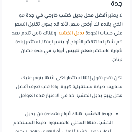
جدة
لا يعتبر
أفضل محل بديل خشب خارجي في جدة
هو
الذي يقدم لك أرخص سعر. لأنه قد يكون تقليل السعر
على حساب الجودة
بديل الخشب
. وهناك ناس تندم بعد
كم شهر لما تتقشر الألواح أو يتغير لونها. استثمر زيادة
شوية واستشر
معلم تلبيس أبواب في جدة
عشان
ترتاح.
لكن نقدر نقول إنها استثمار ذكي لأنها بتوفر عليك
مصاريف صيانة مستقبلية كبيرة. واذا تحب تعرف أفضل
محل يبيع بديل الخشب، خذ في الاعتبار هذه العوامل:
جودة الخشب:
هناك أنواع متعددة من بديل
الخشب، منها المحلي والمستورد. طبعاً المستخدم
لأبواب بديل خشبالألماني أو الكوري يكون سعره