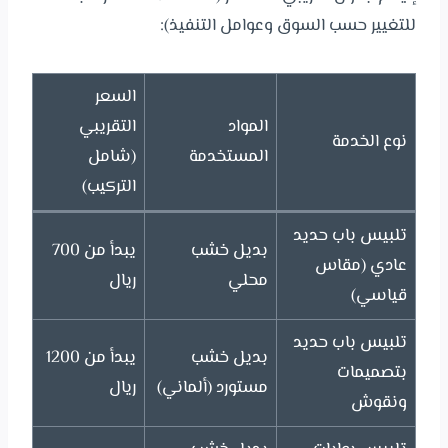
للتغيير حسب السوق وعوامل التنفيذ):
السعر
المواد
التقريبي
نوع الخدمة
المستخدمة
(شامل
التركيب)
تلبيس باب حديد
بديل خشب
يبدأ من 700
عادي (مقاس
محلي
ريال
قياسي)
تلبيس باب حديد
بديل خشب
يبدأ من 1200
بتصميمات
مستورد (ألماني)
ريال
ونقوش