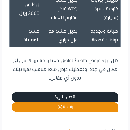
تلبيس بوابات
بديل خشب
يبدأ من
خارجية كبيرة
WPC فاخر
2000 ريال
(سيارة)
مقاوم للعوامل
صيانة وتجديد
بديل خشب مع
حسب
بوابات قديمة
عزل حراري
المعاينة
هل تريد عروض خاصة؟ تواصل معنا واحنا نزورك في أي
مكان في جدة، ونعطيك عرض سعر مناسب لميزانيتك
بدون أي مقابل.
اتصل بنا
راسلنا