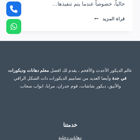
حالياً، خصوصاً عندما يتم تنفيذها…
ديكور
قراة المزيد
مداخل
جدة
ت:
0554349463
–
ديكور
مداخل
عالم الديكور الأحدث والأفخم ، يقدم لك افضل
معلم دهانات وديكورات
بديل
في جدة
وأيضا العديد من تصاميم الديكورات ذات الشكل الراقي
الخشب
والأنيق، ديكور شاشات، فوم جدران، مرايا، ابواب سحاب.
بجدة
خدمتنا
دهانات دخلية