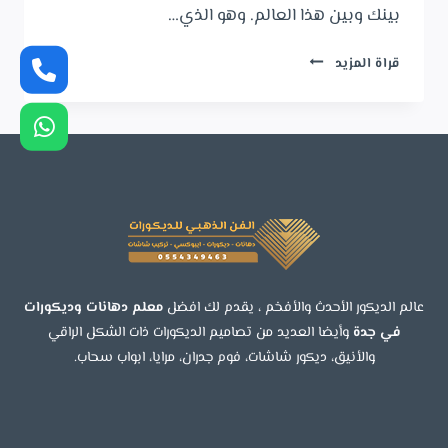
بينك وبين هذا العالم. وهو الذي…
معلم
قراة المزيد
تلبيس
أبواب
في
جدة
ت:
0554349463
،
تلبيس
بوابات
خارجية
عالم الديكور الأحدث والأفخم ، يقدم لك افضل
معلم دهانات وديكورات
في
في جدة
وأيضا العديد من تصاميم الديكورات ذات الشكل الراقي
جدة
والأنيق، ديكور شاشات، فوم جدران، مرايا، ابواب سحاب.