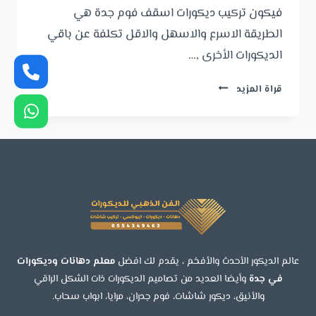
فيكون تركيب ديكورات اسقف فوم جدة هي
الطريقة الاسرع والاسهل والاقل تكلفة عن باقي
الديكورات الأخرى ,…
ديكورات
قراة المزيد
اسقف
فوم
جدة
ت
:
0554349463
اسعار
ديكور
الفوم
بجده
عالم الديكور الأحدث والأفخم ، يقدم لك افضل
معلم دهانات وديكورات
–
في جدة
وأيضا العديد من تصاميم الديكورات ذات الشكل الراقي
فوم
والأنيق، ديكور شاشات، فوم جدران، مرايا، ابواب سحاب.
استيل