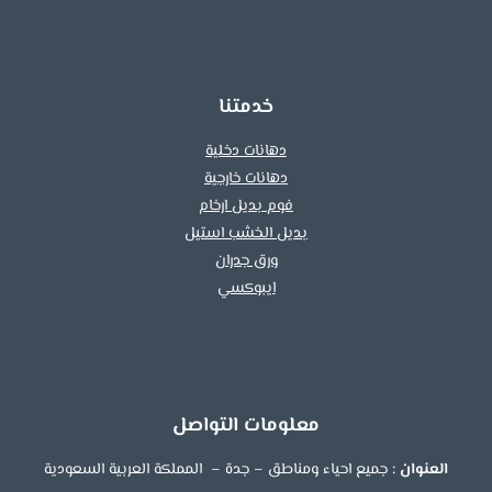
فضي
–
معلم
فوم
خدمتنا
بجدة
دهانات دخلية
دهانات خارجية
فوم بديل ارخام
بديل الخشب استيل
ورق جدران
ايبوكسي
معلومات التواصل
العنوان :
جميع احياء ومناطق – جدة – المملكة العربية السعودية