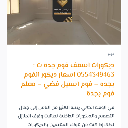
فوم
ديكورات اسقف فوم جدة ت :
0554349463 اسعار ديكور الفوم
بجده – فوم استيل فضي – معلم
فوم بجدة
في الوقت الحالي ينتبه الكثير من الناس إلى جمال
التصميم والديكورات الداخلية لصالات وغرف المنازل ,
لذلك إذا كنت من هولاء المهتمين بالديكورات