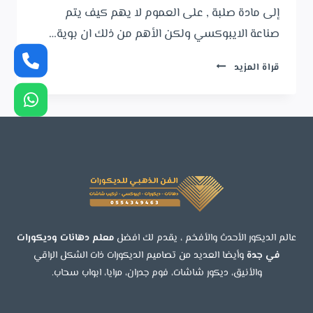
إلى مادة صلبة , على العموم لا يهم كيف يتم
صناعة الايبوكسي ولكن الأهم من ذلك ان بوية…
الواح
قراة المزيد
ايبوكسي
جدة
ت
:
0554349463
سعر
دهان
الايبوكسي
–
مقاول
عالم الديكور الأحدث والأفخم ، يقدم لك افضل
معلم دهانات وديكورات
ايبوكسي
في جدة
وأيضا العديد من تصاميم الديكورات ذات الشكل الراقي
في
والأنيق، ديكور شاشات، فوم جدران، مرايا، ابواب سحاب.
جدة
–