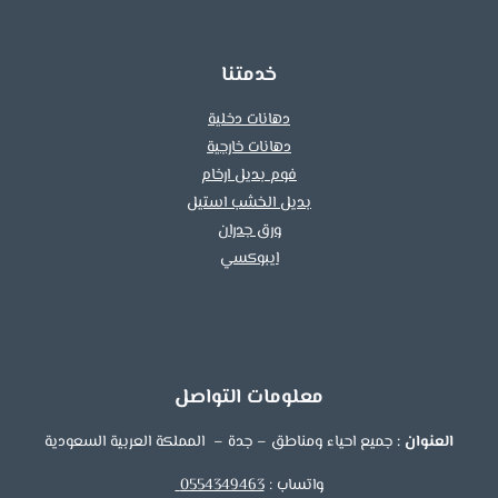
تركيب
ايبوكسي
خدمتنا
دهانات دخلية
دهانات خارجية
فوم بديل ارخام
بديل الخشب استيل
ورق جدران
ايبوكسي
معلومات التواصل
العنوان :
جميع احياء ومناطق – جدة – المملكة العربية السعودية
واتساب :
0554349463