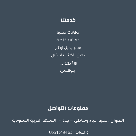
معلم
دهانات
جده
خدمتنا
دهانات دخلية
دهانات خارجية
فوم بديل ارخام
بديل الخشب استيل
ورق جدران
ايبوكسي
معلومات التواصل
العنوان :
جميع احياء ومناطق – جدة – المملكة العربية السعودية
واتساب :
0554349463