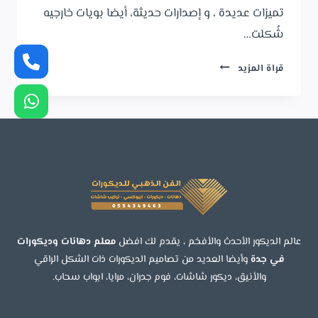
تميزات عديدة ، و إصدارات حديثة، أيضا بويات خارجيه
شُكلت…
دهانات
قراة المزيد
خارجية
بجدة
ت
:
0554349463
بويات
عمائر
خارجية
–
بويات
عالم الديكور الأحدث والأفخم ، يقدم لك افضل
معلم دهانات وديكورات
واجهات
في جدة
وأيضا العديد من تصاميم الديكورات ذات الشكل الراقي
خارجية
والأنيق، ديكور شاشات، فوم جدران، مرايا، ابواب سحاب.
جدة
–