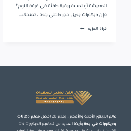
المعيشة أو لمسة ريفية دافئة في غرفة النوم؟
فإن ديكورات بديل حجر داخلي جدة ، تمنحك…
ديكورات
قراة المزيد
بديل
حجر
داخلي
جدة
ت
:
0554349463
فني
تركيب
ديكورات
بديل
الحجر
عالم الديكور الأحدث والأفخم ، يقدم لك افضل
معلم دهانات
بجدة
وديكورات في جدة
وأيضا العديد من تصاميم الديكورات ذات