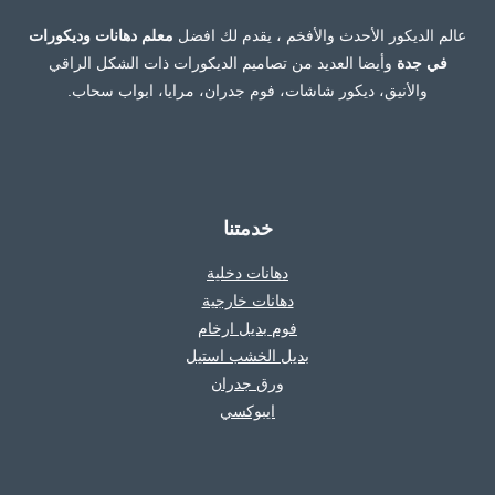
:
0554349463
عالم الديكور الأحدث والأفخم ، يقدم لك افضل
معلم دهانات وديكورات
فني
في جدة
وأيضا العديد من تصاميم الديكورات ذات الشكل الراقي
تركيب
والأنيق، ديكور شاشات، فوم جدران، مرايا، ابواب سحاب.
ديكورات
بديل
الحجر
بجدة
خدمتنا
دهانات دخلية
دهانات خارجية
فوم بديل ارخام
بديل الخشب استيل
ورق جدران
ايبوكسي