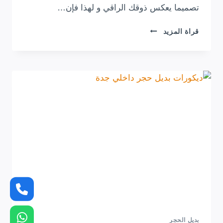
تصميما يعكس ذوقك الراقي و لهذا فإن…
تفصيل
قراة المزيد
طاولة
تلفزيون
جدة
ت:
0554349463
–
ديكور
تلفزيون
بسيط
جده
بديل الحجر