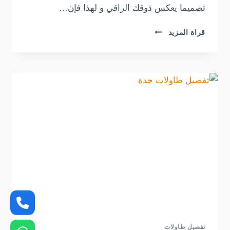
تصميما يعكس ذوقك الراقي و لهذا فإن…
تفصيل
قراة المزيد
طاولة
تلفزيون
جدة
ت:
0554349463
–
ديكور
تلفزيون
بسيط
جده
تفصيل طاولات