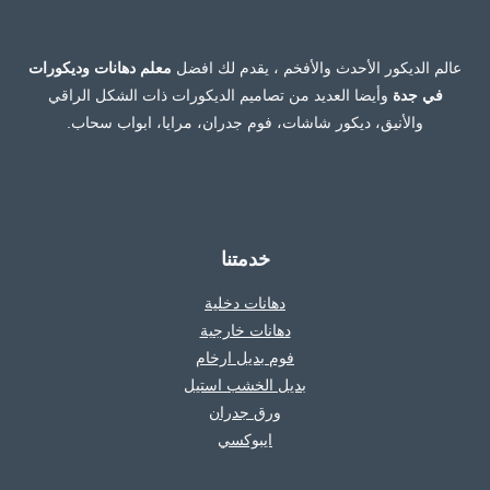
–
تفصيل
طاولات
عالم الديكور الأحدث والأفخم ، يقدم لك افضل
معلم دهانات وديكورات
خشب
في جدة
وأيضا العديد من تصاميم الديكورات ذات الشكل الراقي
جدة
والأنيق، ديكور شاشات، فوم جدران، مرايا، ابواب سحاب.
خدمتنا
دهانات دخلية
دهانات خارجية
فوم بديل ارخام
بديل الخشب استيل
ورق جدران
ايبوكسي